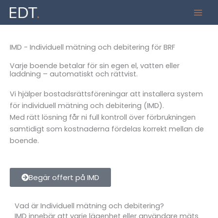
Hoppa
Mai
EDT – din elektriker på västkusten
till
Men
innehåll
IMD - Individuell mätning och debitering för BRF
Varje boende betalar för sin egen el, vatten eller
laddning – automatiskt och rättvist.
Vi hjälper bostadsrättsföreningar att installera system
för individuell mätning och debitering (IMD).
Med rätt lösning får ni full kontroll över förbrukningen
samtidigt som kostnaderna fördelas korrekt mellan de
boende.
Begär offert på IMD
Vad är Individuell mätning och debitering?
IMD
innebär
att
varje
lägenhet
eller
användare
mäts