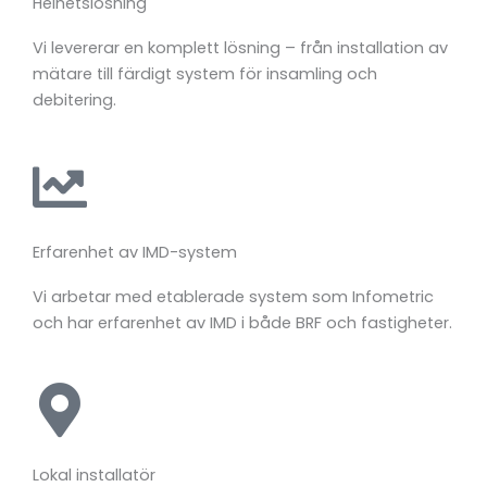
Helhetslösning
Vi
levererar
en
komplett
lösning –
från
installation
av
mätare
till
färdigt
system
för
insamling
och
debitering.
Erfarenhet
av
IMD-
system
Vi
arbetar
med
etablerade
system
som
Infometric
och
har
erfarenhet
av
IMD
i
både
BRF
och
fastigheter.
Lokal installatör