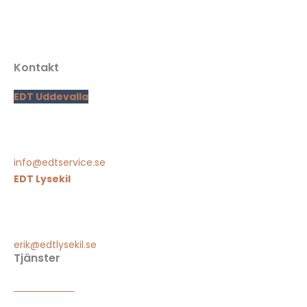
kostnadseffektiva lösningar inom elinstallationer, smarta
hem, solenergi och laddstolpar.
Kontakt
EDT Uddevalla
Högås hogane 236
451 95 Uddevalla
0522-400 110
info@edtservice.se
EDT Lysekil
Nygatan 59
453 34 Lysekil
0523-293 000
erik@edtlysekil.se
Tjänster
Smarta hem
Solenergi