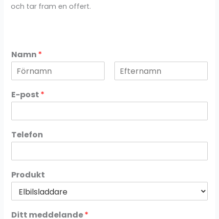
och tar fram en offert.
Namn
*
F
S
ö
i
E-post
*
r
s
s
t
t
Telefon
Produkt
D
Ditt meddelande
*