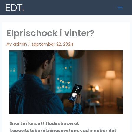
Hoppa
Mai
till
Men
innehåll
Elprischock i vinter?
Av
admin
/
september 22, 2024
Snart införs ett flödesbaserat
kapacitetsberäkningssystem, vad innebär det