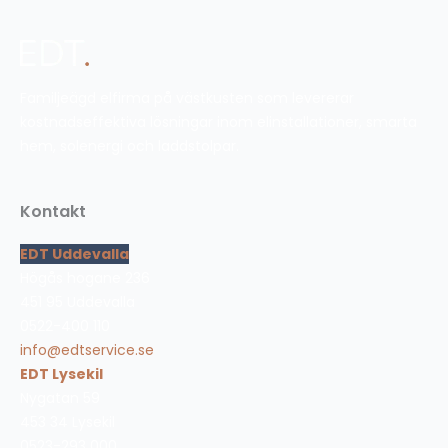
Familjeägd elfirma på västkusten som levererar
kostnadseffektiva lösningar inom elinstallationer, smarta
hem, solenergi och laddstolpar.
Kontakt
EDT Uddevalla
Högås hogane 236
451 95 Uddevalla
0522-400 110
info@edtservice.se
EDT Lysekil
Nygatan 59
453 34 Lysekil
0523-293 000