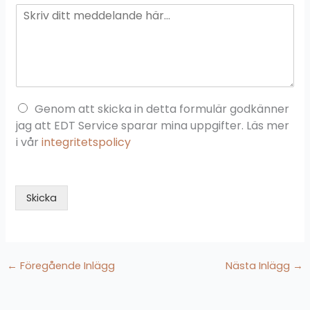
i
t
t
m
e
d
d
e
Genom att skicka in detta formulär godkänner
l
a
jag att EDT Service sparar mina uppgifter. Läs mer
n
i vår
integritetspolicy
d
e
*
Skicka
←
Föregående Inlägg
Nästa Inlägg
→