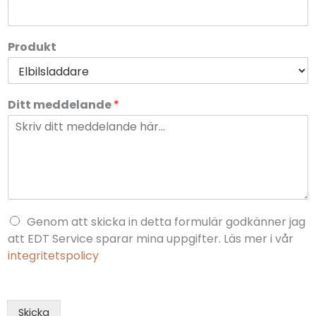
Produkt
Ditt meddelande
*
N
Genom att skicka in detta formulär godkänner jag
a
att EDT Service sparar mina uppgifter. Läs mer i vår
m
n
integritetspolicy
m
e
d
d
Skicka