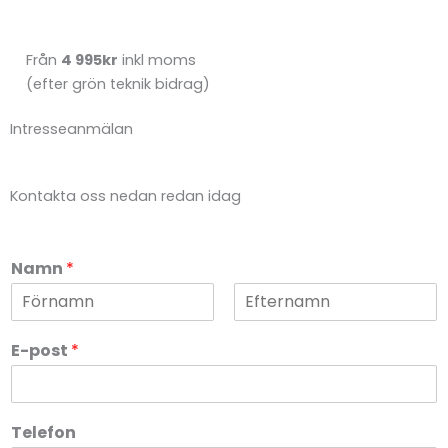
Från
4 995kr
inkl moms
(efter grön teknik bidrag)
Intresseanmälan
Kontakta oss nedan redan idag
Namn
*
F
S
ö
i
E-post
*
r
s
s
t
t
Telefon