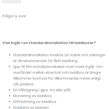
e
l
a
Frågor & svar
n
d
Här hittar du svaren på de vanligaste frågorna vi får.
e
N
a
m
V
ad
ingår i en standardinstallation till laddboxar?
n
Standardinstallation innebär att kabel och säkringar
är dimensionerade för 11kW laddning.
Upp till 10m installationskabel ovan mark ingår. Om
avståndet mellan elcentral och laddbox är längre
tillkommer kostnad för tillkommande meter enligt
vår prislista.
1st håltagning i gips, trä eller plåt
Montering av laddbox
Driftsättning av laddbox
Städning av platsen