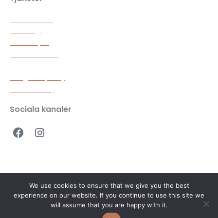
Smarta hem
Solenergi
Laddstolpar
Elinstallationer
Integritetspolicy
Cookie Policy
Sociala kanaler
F
I
a
n
c
s
e
t
b
a
o
g
We use cookies to ensure that we give you the best
o
r
Copyright © 2026 EDT – Smarta hem, laddboxar & elinstallationer |
experience on our website. If you continue to use this site we
k
a
Website by Frendberg AGENCY
will assume that you are happy with it.
m