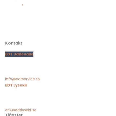
Familjeägd elfirma på västkusten som levererar
kostnadseffektiva lösningar inom elinstallationer, smarta
hem, solenergi och laddstolpar.
Kontakt
EDT Uddevalla
Högås hogane 236
451 95 Uddevalla
0522-400 110
info@edtservice.se
EDT Lysekil
Nygatan 59
453 34 Lysekil
0523-293 000
erik@edtlysekil.se
Tjänster